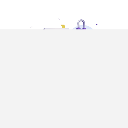
アスクルエージェント
仕事場とくらしと地球の 明 ( あ ) 日 ( す ) に
「うれしい」を届け続ける。